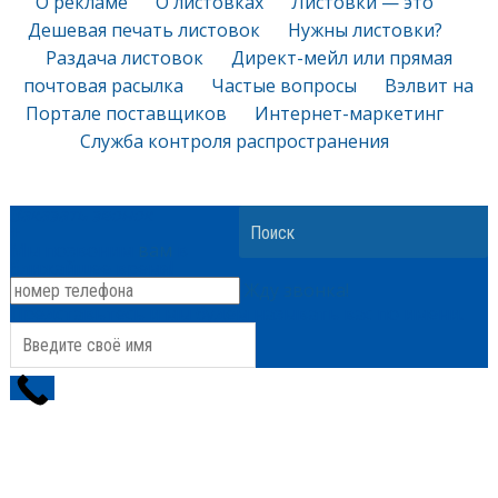
О рекламе
О листовках
Листовки — это
Дешевая печать листовок
Нужны листовки?
Раздача листовок
Директ-мейл или прямая
почтовая расылка
Частые вопросы
Вэлвит на
Портале поставщиков
Интернет-маркетинг
Служба контроля распространения
Заказать звонок
Search
+
Мы позвоним
вам
в
ближайшее время!
Жду звонка!
Представьтесь и мы будем называть вас по имени.