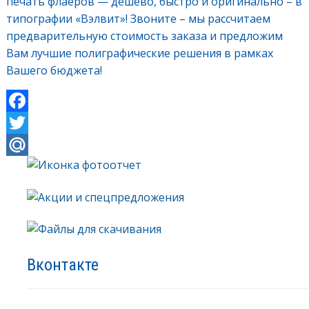
печать флаеров — дешево, быстро и оригинально – в
типографии «Вэлвит»! Звоните – мы рассчитаем
предварительную стоимость заказа и предложим
Вам лучшие полиграфические решения в рамках
Вашего бюджета!
F
a
T
c
w
M
e
i
a
b
t
i
o
t
l
o
e
.
Вконтакте
k
r
R
u