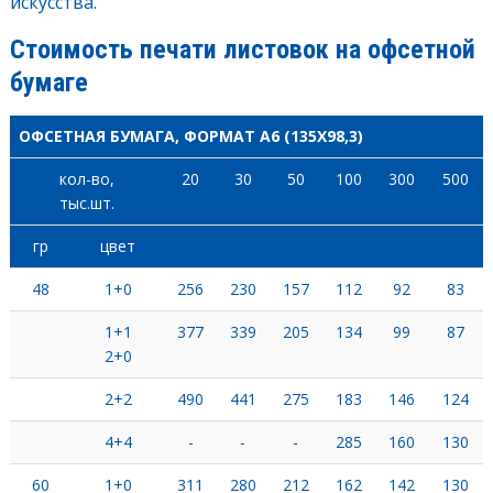
искусства.
Стоимость печати листовок на офсетной
бумаге
ОФСЕТНАЯ БУМАГА, ФОРМАТ А6 (135X98,3)
кол-во,
20
30
50
100
300
500
тыс.шт.
гр
цвет
48
1+0
256
230
157
112
92
83
1+1
377
339
205
134
99
87
2+0
2+2
490
441
275
183
146
124
4+4
-
-
-
285
160
130
60
1+0
311
280
212
162
142
130