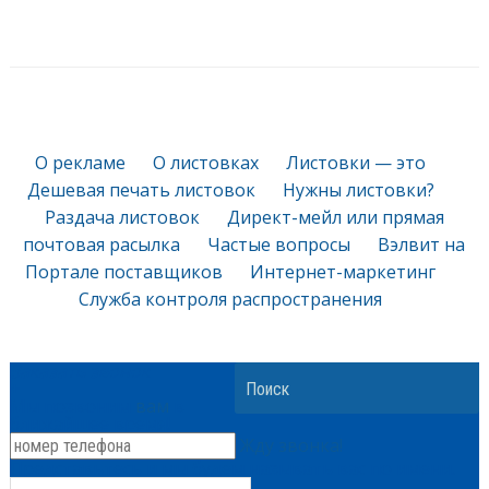
О рекламе
О листовках
Листовки — это
Дешевая печать листовок
Нужны листовки?
Раздача листовок
Директ-мейл или прямая
почтовая расылка
Частые вопросы
Вэлвит на
Портале поставщиков
Интернет-маркетинг
Служба контроля распространения
Заказать звонок
Search
+
Мы позвоним
вам
в
ближайшее время!
Жду звонка!
Представьтесь и мы будем называть вас по имени.